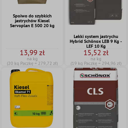
Spoiwo do szybkich
jastrychów Kiesel
Servoplan E 500 20 kg
Lekki system jastrychu
Hybrid Schönox LEB 9 Kg -
LEF 10 Kg
13,99 zł
15,52 zł
na kg
na kg
(20 kg Paczkę = 279,72 zł)
(19 kg Paczkę = 294,96 zł)