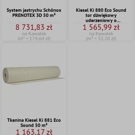
System jastrychu Schönox
Kiesel Ki 880 Eco Sound
PRENOTEX 3D 50 m²
tor dźwiękowy
uderzeniowy o
8 731,83 zł
1 565,99 zł
powierzchni 30 m²
na Kawałek
na Kawałek
(m² = 174,64 zł)
(m² = 52,20 zł)
Tkanina Kiesel Ki 881 Eco
Sound 50 m²
1 163,17 zł