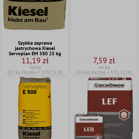
Szybka zaprawa
jastrychowa Kiesel
Servoplan EM 580 25 kg
11,19 zł
7,59 zł
na kg
na kg
(25 kg Paczkę = 279,72 zł)
(20 kg Paczkę = 151,72 zł)