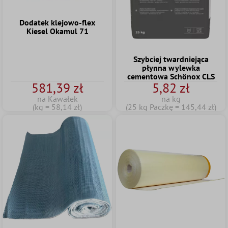
Dodatek klejowo-flex
Kiesel Okamul 71
Szybciej twardniejąca
płynna wylewka
cementowa Schönox CLS
581,39 zł
5,82 zł
na Kawałek
na kg
(kg = 58,14 zł)
(25 kg Paczkę = 145,44 zł)