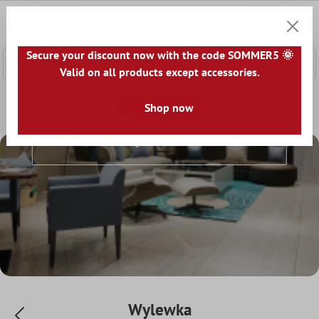
łównej zawartości
0
Koszyk
Secure your discount now with the code SOMMER5 🌞
Valid on all products except accessories.
Home
Akcesoria
Wylewka
Shop now
Wylewka
Wylewka