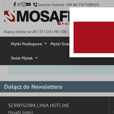
Service Hotline +49 40 797508920
łównej zawartości
Kupuj online w:
AT
|
IT
|
CH
|
FR
|
DE
|
UK
|
CZ
|
SE
|
DK
|
BE
|
NL
Płytki Podłogowe
Płytki Ścienne
Mozaika
Plyt
Świat Płytek
Dołącz do Newslettera
SERWISOWA LINIA HOTLINE
Mosafil GmbH