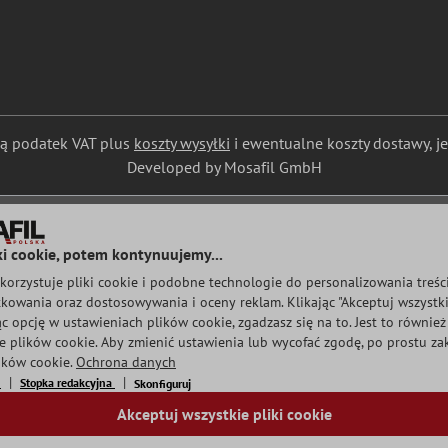
ają podatek VAT plus
koszty wysyłki
i ewentualne koszty dostawy, jeś
Developed by Mosafil GmbH
ki cookie, potem kontynuujemy...
korzystuje pliki cookie i podobne technologie do personalizowania treśc
kowania oraz dostosowywania i oceny reklam. Klikając "Akceptuj wszystki
ąc opcję w ustawieniach plików cookie, zgadzasz się na to. Jest to równie
ce plików cookie. Aby zmienić ustawienia lub wycofać zgodę, po prostu zak
ików cookie.
Ochrona danych
h
Stopka redakcyjna
Skonfiguruj
Akceptuj wszystkie pliki cookie