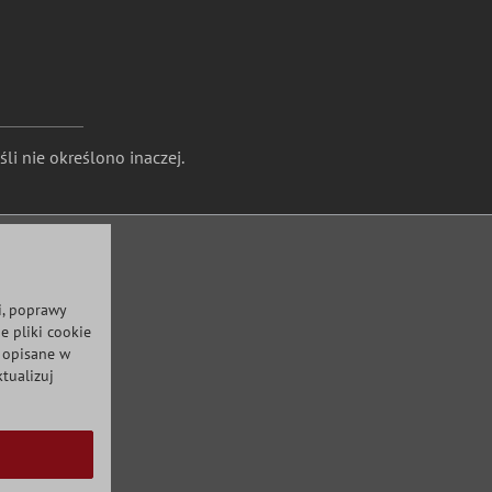
li nie określono inaczej.
i, poprawy
e pliki cookie
ż opisane w
tualizuj