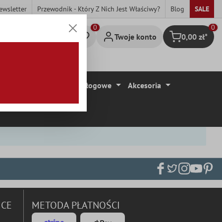
ewsletter
Przewodnik - Który Z Nich Jest Właściwy?
Blog
SALE
0
Twoje konto
0,00 zł*
Koszyk
ytki
Wykładziny Podłogowe
Akcesoria
ICE
METODA PŁATNOŚCI