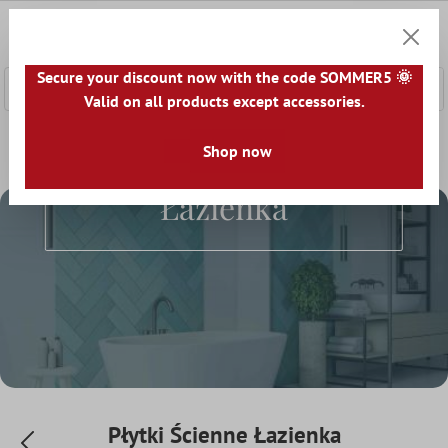
łównej zawartości
0
Koszyk
Secure your discount now with the code SOMMER5 🌞
Valid on all products except accessories.
Home
Płytki Ścienne
Płytki Ścienne Łazienka
Shop now
Płytki Ścienne
Łazienka
Płytki Ścienne Łazienka