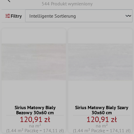
544 Produkt wymieniony
Filtry
Sirius Matowy Bialy
Sirius Matowy Bialy Szary
Bezowy 30x60 cm
30x60 cm
120,91 zł
120,91 zł
na m²
na m²
(1.44 m² Paczkę = 174,11 zł)
(1.44 m² Paczkę = 174,11 zł)