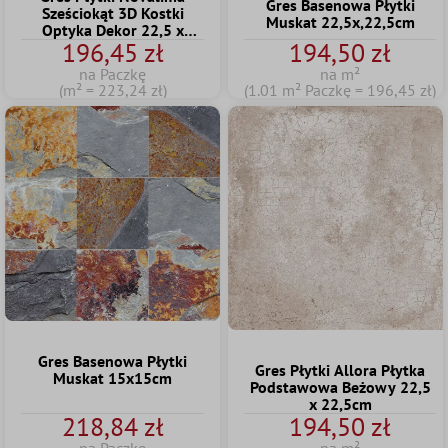
Gres Basenowa Płytki
Sześciokąt 3D Kostki
Muskat 22,5x,22,5cm
Optyka Dekor 22,5 x
196,45 zł
194,50 zł
25,9cm
na Paczkę
na m²
(m² = 223,24 zł)
(1.01 m² Paczkę = 196,45 zł)
Gres Basenowa Płytki
Gres Płytki Allora Płytka
Muskat 15x15cm
Podstawowa Beżowy 22,5
x 22,5cm
218,84 zł
194,50 zł