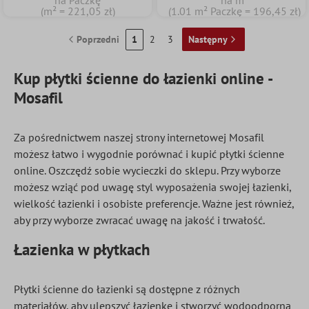
na Paczkę
na m²
(m² = 221,05 zł)
(1.01 m² Paczkę = 196,45 zł)
Poprzedni
1
2
3
Następny
Kup płytki ścienne do łazienki online -
Mosafil
Za pośrednictwem naszej strony internetowej Mosafil
możesz łatwo i wygodnie porównać i kupić płytki ścienne
online. Oszczędź sobie wycieczki do sklepu. Przy wyborze
możesz wziąć pod uwagę styl wyposażenia swojej łazienki,
wielkość łazienki i osobiste preferencje. Ważne jest również,
aby przy wyborze zwracać uwagę na jakość i trwałość.
Łazienka w płytkach
Płytki ścienne do łazienki są dostępne z różnych
materiałów, aby ulepszyć łazienkę i stworzyć wodoodporną