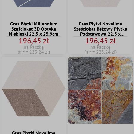
Gres Płytki Millennium
Gres Płytki Novalima
Sześciokąt 3D Optyka
Sześciokąt Beżowy Płytka
Niebieski 22,5 x 25,9cm
Podstawowa 22,5 x
196,45 zł
196,45 zł
25,9cm
na Paczkę
na Paczkę
(m² = 223,24 zł)
(m² = 223,24 zł)
Gres Płytki Novalima