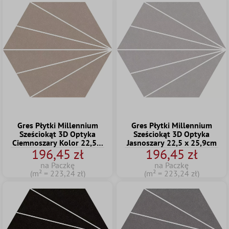
Gres Płytki Millennium
Gres Płytki Millennium
Sześciokąt 3D Optyka
Sześciokąt 3D Optyka
Ciemnoszary Kolor 22,5 x
Jasnoszary 22,5 x 25,9cm
196,45 zł
196,45 zł
25,9cm
na Paczkę
na Paczkę
(m² = 223,24 zł)
(m² = 223,24 zł)