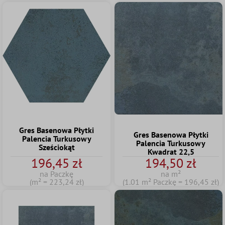
Gres Basenowa Płytki
Gres Basenowa Płytki
Palencia Turkusowy
Palencia Turkusowy
Sześciokąt
Kwadrat 22,5
196,45 zł
194,50 zł
na Paczkę
na m²
(m² = 223,24 zł)
(1.01 m² Paczkę = 196,45 zł)