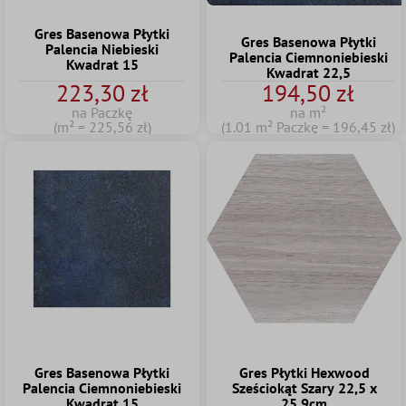
Gres Basenowa Płytki
Gres Basenowa Płytki
Palencia Niebieski
Palencia Ciemnoniebieski
Kwadrat 15
Kwadrat 22,5
223,30 zł
194,50 zł
na Paczkę
na m²
(m² = 225,56 zł)
(1.01 m² Paczkę = 196,45 zł)
Gres Basenowa Płytki
Gres Płytki Hexwood
Palencia Ciemnoniebieski
Sześciokąt Szary 22,5 x
Kwadrat 15
25,9cm