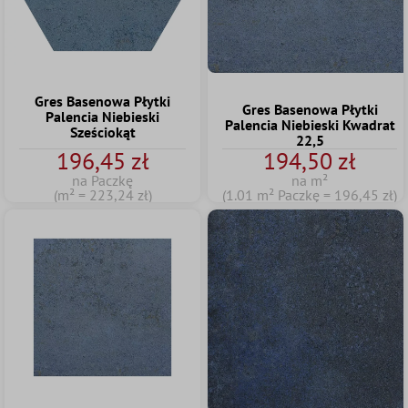
Gres Basenowa Płytki
Gres Basenowa Płytki
Palencia Niebieski
Palencia Niebieski Kwadrat
Sześciokąt
22,5
196,45 zł
194,50 zł
na Paczkę
na m²
(m² = 223,24 zł)
(1.01 m² Paczkę = 196,45 zł)