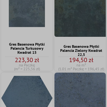
Gres Basenowa Płytki
Gres Basenowa Płytki
Palencia Turkusowy
Palencia Zielony Kwadrat
Kwadrat 15
22,5
223,30 zł
194,50 zł
na Paczkę
na m²
(m² = 225,56 zł)
(1.01 m² Paczkę = 196,45 zł)