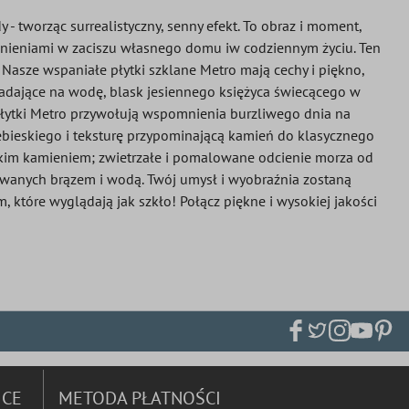
- tworząc surrealistyczny, senny efekt. To obraz i moment,
pomnieniami w zaciszu własnego domu iw codziennym życiu. Ten
. Nasze wspaniałe płytki szklane Metro mają cechy i piękno,
padające na wodę, blask jesiennego księżyca świecącego w
 płytki Metro przywołują wspomnienia burzliwego dnia na
iebieskiego i teksturę przypominającą kamień do klasycznego
eskim kamieniem; zwietrzałe i pomalowane odcienie morza od
nowanych brązem i wodą. Twój umysł i wyobraźnia zostaną
 które wyglądają jak szkło! Połącz piękne i wysokiej jakości
ICE
METODA PŁATNOŚCI