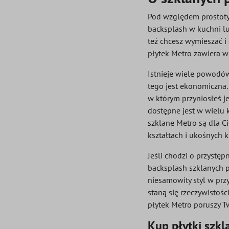
Pod względem prostoty,
backsplash w kuchni lu
też chcesz wymieszać i
płytek Metro zawiera w
Istnieje wiele powodów,
tego jest ekonomiczna. 
w którym przyniosłeś j
dostępne jest w wielu 
szklane Metro są dla C
kształtach i ukośnych 
Jeśli chodzi o przystęp
backsplash szklanych pły
niesamowity styl w przy
staną się rzeczywistoś
płytek Metro poruszy Tw
Kup płytki szkl