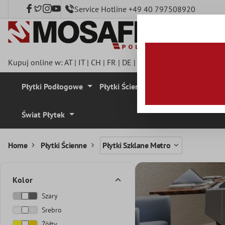
Service Hotline +49 40 797508920
łównej zawartości
Kupuj online w:
AT
|
IT
|
CH
|
FR
|
DE
|
UK
|
CZ
|
SE
|
DK
|
BE
|
NL
Płytki Podłogowe
Płytki Ścienne
Mozaika
Plyt
Świat Płytek
Home
Płytki Ścienne
Płytki Szklane Metro
Kolor
Szary
Srebro
Żółty