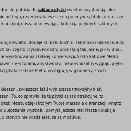
udne do pobicia. Te
szklane płytki
świetnie wyglądają jako
e od tego, czy zdecydujesz się na pojedynczy blok koloru, czy
h odcieni, nasza olśniewająca kolekcja pięknych szklanych
dbija światło, dodaje klimatu kuchni, salonowi i łazience, a do
h tak często czyścić. Ponadto pozostają tak jasne, jak w dniu,
ie wyrafinowania i łatwej konserwacji. Szkło kaflowe Metro
bawić się wzorami, aby stworzyć niepowtarzalny wygląd, płytki
ki”, płytki szklane Metro występują w geometrycznych
kieszeni, zwłaszcza jeśli wybierzesz tradycyjny biały
ni. To, co sprawia, że te płytki są tak atrakcyjne, to
płytek Metro, dzięki którym Twoje marzenia o aranżacji wnętrz
o ulepszenia wystroju, pomyśl jeszcze raz! Nasza kolekcja
 o których nie wiedziałeś, że są możliwe.