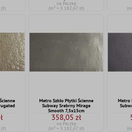
na Paczkę
zł)
(m² = 3 182,67 zł)
(m
 Ścienne
Metro Szkło Płytki Ścienne
Metro 
rugated
Subway Srebrny Mirage
Subwa
Smooth 7,5x15cm
ł
358,05 zł
na Paczkę
zł)
(m² = 3 182,67 zł)
(m