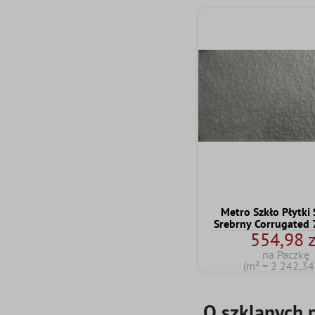
Metro Szkło Płytki
Srebrny Corrugated
554,98 z
na Paczkę
(m² = 2 242,34 
O szklanych 