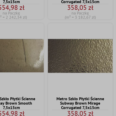
7,5x15cm
Corrugated 7,5x15cm
554,98 zł
358,05 zł
na Paczkę
na Paczkę
² = 2 242,34 zł)
(m² = 3 182,67 zł)
Szkło Płytki Ścienne
Metro Szkło Płytki Ścienne
ay Brown Smooth
Subway Brown Mirage
7,5x15cm
Corrugated 7,5x15cm
554,98 zł
358,05 zł