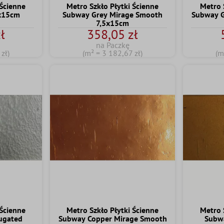
 Ścienne
Metro Szkło Płytki Ścienne
Metro 
5x15cm
Subway Grey Mirage Smooth
Subway G
7,5x15cm
ł
358,05 zł
na Paczkę
zł)
(m² = 3 182,67 zł)
(m
 Ścienne
Metro Szkło Płytki Ścienne
Metro 
ugated
Subway Copper Mirage Smooth
Subw