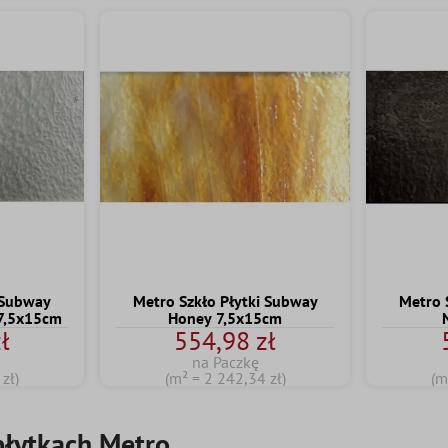
 Subway
Metro Szkło Płytki Subway
Metro 
 7,5x15cm
Honey 7,5x15cm
ł
554,98 zł
na Paczkę
zł)
(m² = 2 242,34 zł)
(m
płytkach Metro