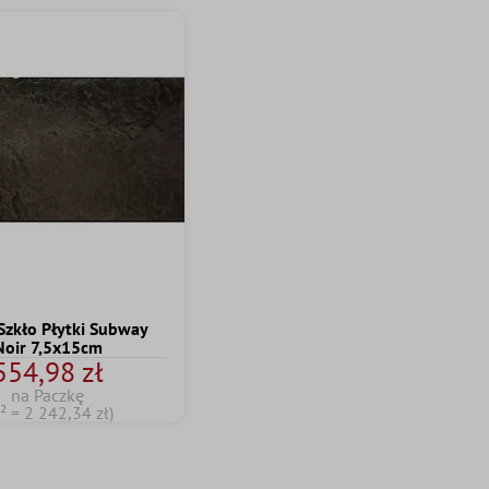
Szkło Płytki Subway
Noir 7,5x15cm
554,98 zł
na Paczkę
² = 2 242,34 zł)