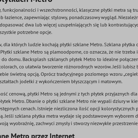
 funkcjonalności i wszechstronności, klasyczne płytki metra są tr
b łazience, zapewniając stylowy, ponadczasowy wygląd. Niezależni
 dopasować dwa lub więcej uzupełniających się lub kontrastującyc
szystkie potrzebne opcje.
 dla których ludzie kochają płytki szklane Metro. Szklana płytka o
Płytki szklane Metro są plamoodporne, co oznacza, że nie trzeba ic
e do domu. Backsplash szklanych płytek Metro to idealne połączen
kolorach, co ułatwia tworzenie różnorodnych wzorów. Jeśli lubisz 
iebie świetną opcją. Oprócz tradycyjnego poziomego wzoru „cegieł
kształtach jodełki z wykończeniem błyszczącym i matowym.
ność cenową, płytki Metro są jednymi z tych płytek przyjaznych dla 
tek Metro. Dbanie o płytki szklane Metro nie wypali dziury w kiesze
stępnych cenach. Istnieje niezliczona ilość opcji kolorystycznych 
cią. Jeśli szklana płytka metra wydaje się podstawowym wyborem d
oją wyobraźnię, zachwyci zmysły i stworzy niezwykłe przestrzenie,
ane Metro przez Internet