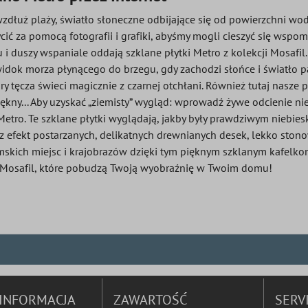
dłuż plaży, światło słoneczne odbijające się od powierzchni wody 
ycić za pomocą fotografii i grafiki, abyśmy mogli cieszyć się ws
 i duszy wspaniale oddają szklane płytki Metro z kolekcji Mosafil
widok morza płynącego do brzegu, gdy zachodzi słońce i światło 
y tęcza świeci magicznie z czarnej otchłani. Również tutaj nasze
iękny... Aby uzyskać „ziemisty” wygląd: wprowadź żywe odcienie n
 Metro. Te szklane płytki wyglądają, jakby były prawdziwym niebi
rz efekt postarzanych, delikatnych drewnianych desek, lekko sto
mskich miejsc i krajobrazów dzięki tym pięknym szklanym kafelkom,
w Mosafil, które pobudzą Twoją wyobraźnię w Twoim domu!
INFORMACJA
ZAWARTOŚĆ
SERV