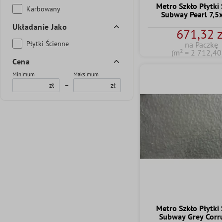
Metro Szkło Płytki
Karbowany
Subway Pearl 7,
Układanie Jako
671,32 z
Płytki Ścienne
na Paczkę
(m² = 2 712,40 
Cena
Minimum
Maksimum
zł
–
zł
Metro Szkło Płytki
Subway Grey Corr