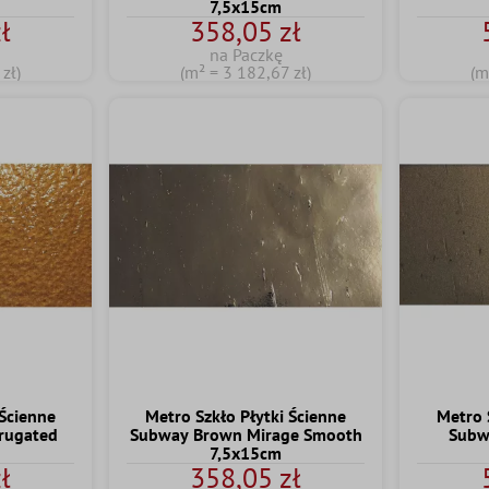
7,5x15cm
ł
358,05 zł
na Paczkę
zł)
(m² = 3 182,67 zł)
(m
 Ścienne
Metro Szkło Płytki Ścienne
Metro 
rugated
Subway Brown Mirage Smooth
Subw
7,5x15cm
ł
358,05 zł