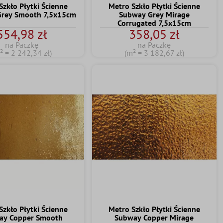
Szkło Płytki Ścienne
Metro Szkło Płytki Ścienne
rey Smooth 7,5x15cm
Subway Grey Mirage
Corrugated 7,5x15cm
554,98 zł
358,05 zł
na Paczkę
na Paczkę
² = 2 242,34 zł)
(m² = 3 182,67 zł)
Szkło Płytki Ścienne
Metro Szkło Płytki Ścienne
ay Copper Smooth
Subway Copper Mirage