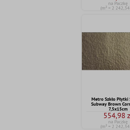
na Paczkę
(m² = 2 242,34 
Metro Szkło Płytki
Subway Brown Cor
7,5x15cm
554,98 z
na Paczkę
(m² = 2 242,34 