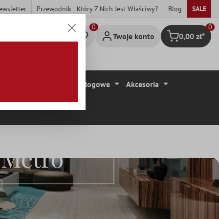
ewsletter
Przewodnik - Który Z Nich Jest Właściwy?
Blog
SALE
0
Twoje konto
0,00 zł*
Koszyk
ytki
Wykładziny Podłogowe
Akcesoria
 Metro