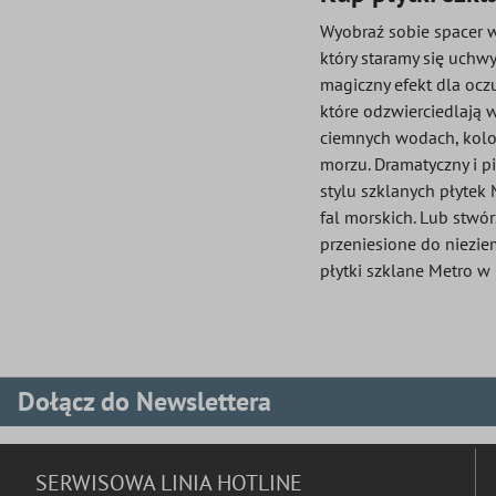
Wyobraź sobie spacer wz
który staramy się uchw
magiczny efekt dla oczu
które odzwierciedlają 
ciemnych wodach, kolor
morzu. Dramatyczny i p
stylu szklanych płytek
fal morskich. Lub stwó
przeniesione do niezie
płytki szklane Metro 
Dołącz do Newslettera
SERWISOWA LINIA HOTLINE