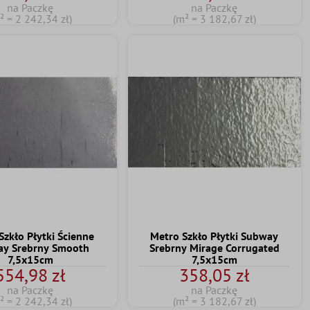
na Paczkę
na Paczkę
² = 2 242,34 zł)
(m² = 3 182,67 zł)
Szkło Płytki Ścienne
Metro Szkło Płytki Subway
y Srebrny Smooth
Srebrny Mirage Corrugated
7,5x15cm
7,5x15cm
554,98 zł
358,05 zł
na Paczkę
na Paczkę
² = 2 242,34 zł)
(m² = 3 182,67 zł)