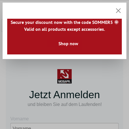
łównej zawartości
0
Koszyk
Secure your discount now with the code SOMMER5 🌞
Valid on all products except accessories.
Home
Informacja
Newsletter
Shop now
Jetzt Anmelden
und bleiben Sie auf dem Laufenden!
Vorname