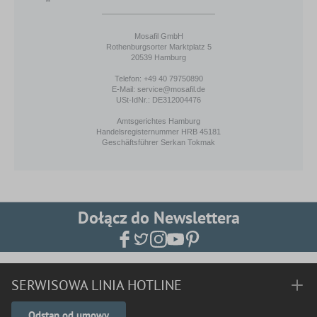
Mosafil GmbH
Rothenburgsorter Marktplatz 5
20539 Hamburg
Telefon: +49 40 79750890
E-Mail: service@mosafil.de
USt-IdNr.: DE312004476
Amtsgerichtes Hamburg
Handelsregisternummer HRB 45181
Geschäftsführer Serkan Tokmak
Dołącz do Newslettera
SERWISOWA LINIA HOTLINE
Odstąp od umowy