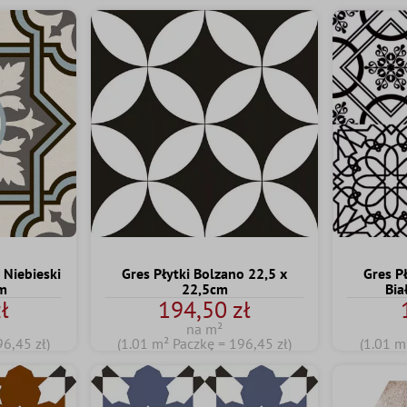
 Niebieski
Gres Płytki Bolzano 22,5 x
Gres P
cm
22,5cm
Bia
ł
194,50 zł
na m²
96,45 zł)
(1.01 m² Paczkę = 196,45 zł)
(1.01 m