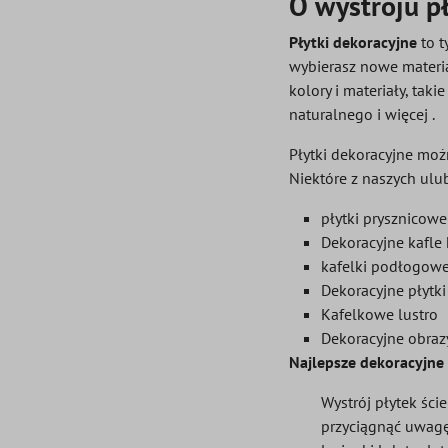
O wystroju p
Płytki dekoracyjne
to t
wybierasz nowe materi
kolory i materiały, taki
naturalnego i więcej .
Płytki dekoracyjne mo
Niektóre z naszych ulu
płytki prysznicowe
Dekoracyjne kafl
kafelki podłogow
Dekoracyjne płytki
Kafelkowe lustro
Dekoracyjne obraz
Najlepsze dekoracyjne 
Wystrój płytek śc
przyciągnąć uwagę