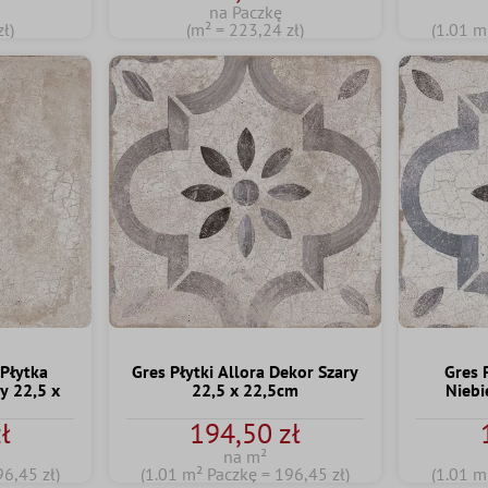
na Paczkę
ł)
(m² = 223,24 zł)
(1.01 m
 Płytka
Gres Płytki Allora Dekor Szary
Gres 
 22,5 x
22,5 x 22,5cm
Niebi
ł
194,50 zł
na m²
96,45 zł)
(1.01 m² Paczkę = 196,45 zł)
(1.01 m