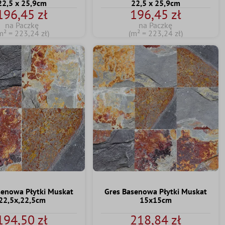
22,5 x 25,9cm
22,5 x 25,9cm
196,45 zł
196,45 zł
na Paczkę
na Paczkę
m² = 223,24 zł)
(m² = 223,24 zł)
senowa Płytki Muskat
Gres Basenowa Płytki Muskat
22,5x,22,5cm
15x15cm
194,50 zł
218,84 zł