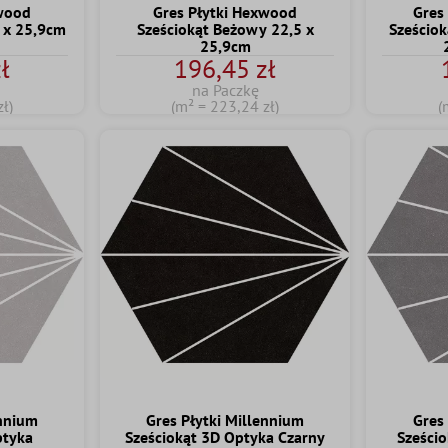
xwood
Gres Płytki Hexwood
Gres
5 x 25,9cm
Sześciokąt Beżowy 22,5 x
Sześciok
25,9cm
ł
196,45 zł
na Paczkę
ł)
(m² = 223,24 zł)
(
ennium
Gres Płytki Millennium
Gres
ptyka
Sześciokąt 3D Optyka Czarny
Sześcio