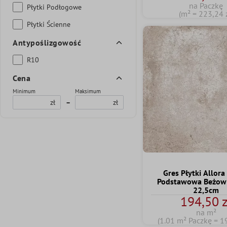
na Paczkę
Płytki Podłogowe
(m² = 223,24 z
Płytki Ścienne
Antypoślizgowość
R10
Cena
Minimum
Maksimum
zł
–
zł
Gres Płytki Allora
Podstawowa Beżowy
22,5cm
194,50 z
na m²
(1.01 m² Paczkę = 1