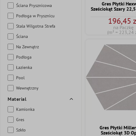
Gres Płytki He
Ściana Prysznicowa
Sześciokąt Szary 22,
Podłoga w Prysznicu
196,45 z
Stala Wilgotna Strefa
na Paczkę
(m² = 223,24 z
Ściana
Na Zewnątrz
Podłoga
Łazienka
Pool
Wewnętrzny
Material
Kamionka
Gres
Gres Płytki Mill
Szkło
Sześciokąt 3D O