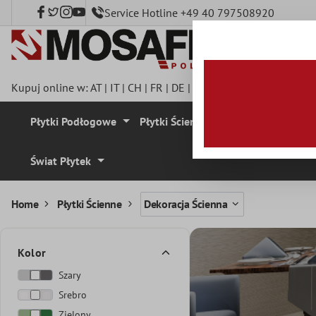
Service Hotline +49 40 797508920
łównej zawartości
Kupuj online w:
AT
|
IT
|
CH
|
FR
|
DE
|
UK
|
CZ
|
SE
|
DK
|
BE
|
NL
Płytki Podłogowe
Płytki Ścienne
Mozaika
Plyt
Świat Płytek
Home
Płytki Ścienne
Dekoracja Ścienna
Kolor
Szary
Srebro
Zielony