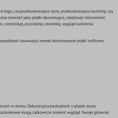
od tego, czy przebudowujesz dom, przebudowujesz kuchnię, czy
nana również jako płytki akcentujące, obejmuje różnorodne
etro, sześciokąt, porcelanę, ceramikę, wygląd kamienia
zypadkach zauważysz nawet akcentowane płytki sufitowe.
zczeń w domu. Dekoracyjny backsplash z płytek może
ki łazienkowe mogą całkowicie zmienić wygląd Twojej głównej