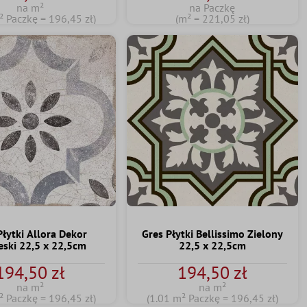
na m²
na Paczkę
² Paczkę = 196,45 zł)
(m² = 221,05 zł)
Płytki Allora Dekor
Gres Płytki Bellissimo Zielony
eski 22,5 x 22,5cm
22,5 x 22,5cm
194,50 zł
194,50 zł
na m²
na m²
² Paczkę = 196,45 zł)
(1.01 m² Paczkę = 196,45 zł)