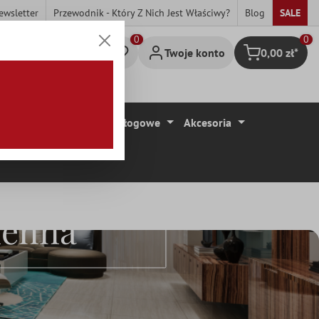
ewsletter
Przewodnik - Który Z Nich Jest Właściwy?
Blog
SALE
0
Twoje konto
0,00 zł*
Koszyk
ytki
Wykładziny Podłogowe
Akcesoria
ienna