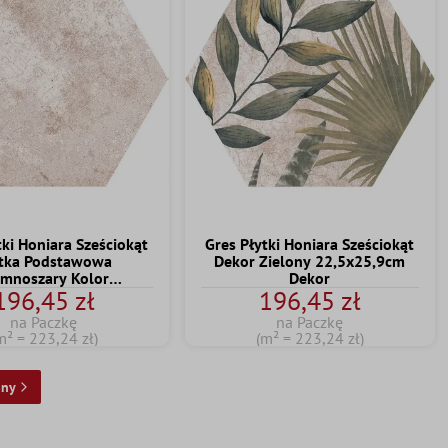
tki Honiara Sześciokąt
Gres Płytki Honiara Sześciokąt
tka Podstawowa
Dekor Zielony 22,5x25,9cm
emnoszary Kolor
Dekor
196,45 zł
196,45 zł
22,5x25,9cm
na Paczkę
na Paczkę
m² = 223,24 zł)
(m² = 223,24 zł)
pny