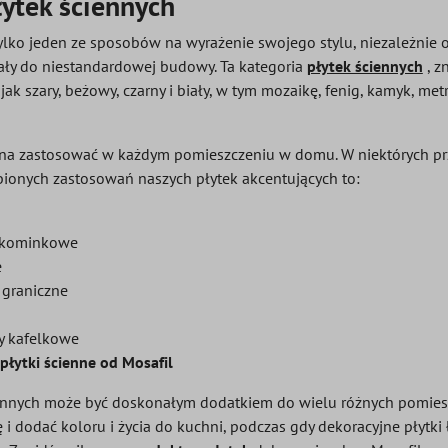
łytek ściennych
ylko jeden ze sposobów na wyrażenie swojego stylu, niezależnie 
ały do niestandardowej budowy. Ta kategoria
płytek ściennych
, z
e jak szary, beżowy, czarny i biały, w tym mozaikę, fenig, kamyk, m
żna zastosować w każdym pomieszczeniu w domu. W niektórych pr
bionych zastosowań naszych płytek akcentujących to:
e kominkowe
e
 graniczne
y kafelkowe
płytki ścienne od Mosafil
iennych może być doskonałym dodatkiem do wielu różnych pomies
 i dodać koloru i życia do kuchni, podczas gdy dekoracyjne płyt