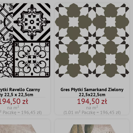
łytki Ravello Czarny
Gres Płytki Samarkand Zielony
ły 22,5 x 22,5cm
22,5x22,5cm
194,50 zł
194,50 zł
na m²
na m²
² Paczkę = 196,45 zł)
(1.01 m² Paczkę = 196,45 zł)