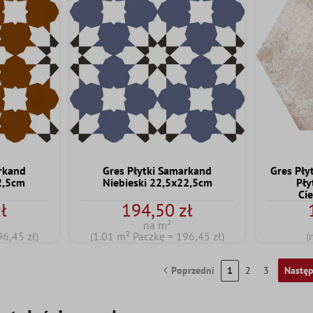
rkand
Gres Płytki Samarkand
Gres Pły
2,5cm
Niebieski 22,5x22,5cm
Pły
Ci
ł
194,50 zł
na m²
96,45 zł)
(1.01 m² Paczkę = 196,45 zł)
(
Poprzedni
1
2
3
Nastę