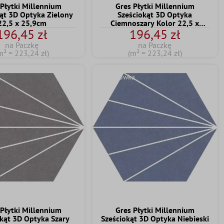
 Płytki Millennium
Gres Płytki Millennium
ąt 3D Optyka Zielony
Sześciokąt 3D Optyka
22,5 x 25,9cm
Ciemnoszary Kolor 22,5 x
196,45 zł
196,45 zł
25,9cm
na Paczkę
na Paczkę
m² = 223,24 zł)
(m² = 223,24 zł)
Wskazówka
 Płytki Millennium
Gres Płytki Millennium
kąt 3D Optyka Szary
Sześciokąt 3D Optyka Niebieski