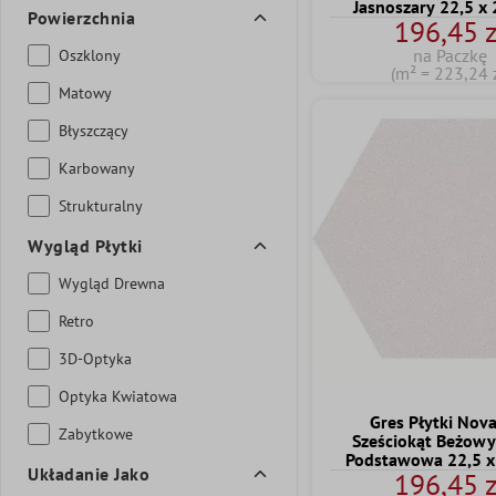
Jasnoszary 22,5 x
Powierzchnia
196,45 z
na Paczkę
Oszklony
(m² = 223,24 z
Matowy
Błyszczący
Karbowany
Strukturalny
Wygląd Płytki
Wygląd Drewna
Retro
3D-Optyka
Optyka Kwiatowa
Gres Płytki Nov
Zabytkowe
Sześciokąt Beżowy
Podstawowa 22,5 x
Układanie Jako
196,45 z