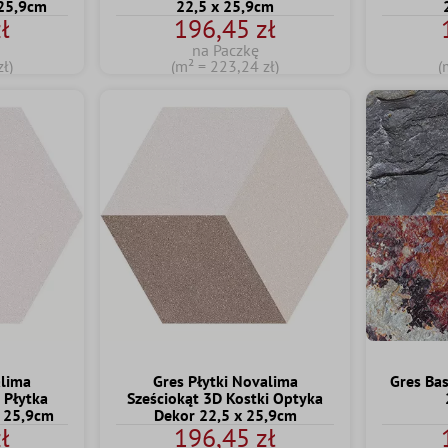
 25,9cm
22,5 x 25,9cm
ł
196,45 zł
na Paczkę
ł)
(m² = 223,24 zł)
(
alima
Gres Płytki Novalima
Gres Ba
 Płytka
Sześciokąt 3D Kostki Optyka
 25,9cm
Dekor 22,5 x 25,9cm
ł
196,45 zł