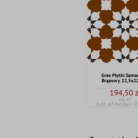
Gres Płytki Sama
Brązowy 22,5x2
194,50 z
na m²
(1.01 m² Paczkę = 1