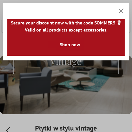
łównej zawartości
0
Koszyk
Secure your discount now with the code SOMMER5 🌞
Valid on all products except accessories.
Home
Świat Płytek
Płytki według wyglądu
Shop now
Płytki w sty
Płytki W Stylu
Vintage
Płytki w stylu vintage