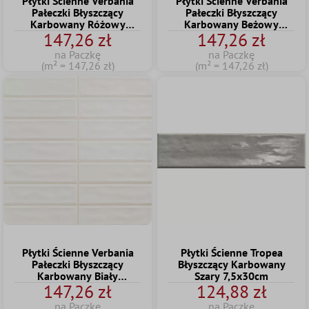
Płytki Ścienne Verbania
Płytki Ścienne Verbania
Pałeczki Błyszczący
Pałeczki Błyszczący
Karbowany Różowy
Karbowany Beżowy
147,26 zł
147,26 zł
20x20cm
20x20cm
na Paczkę
na Paczkę
(m² = 147,26 zł)
(m² = 147,26 zł)
Płytki Ścienne Verbania
Płytki Ścienne Tropea
Pałeczki Błyszczący
Błyszczący Karbowany
Karbowany Biały
Szary 7,5x30cm
147,26 zł
124,88 zł
20x20cm
na Paczkę
na Paczkę