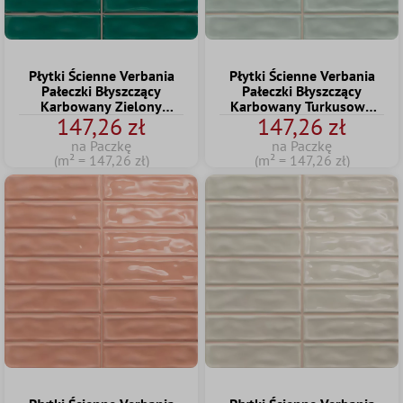
Płytki Ścienne Verbania
Płytki Ścienne Verbania
Pałeczki Błyszczący
Pałeczki Błyszczący
Karbowany Zielony
Karbowany Turkusowy
147,26 zł
147,26 zł
20x20cm
20x20cm
na Paczkę
na Paczkę
(m² = 147,26 zł)
(m² = 147,26 zł)