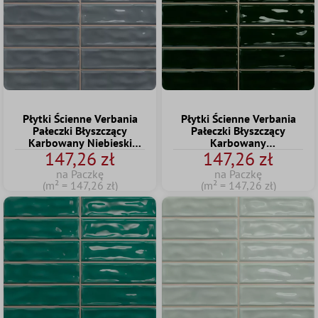
Płytki Ścienne Verbania
Płytki Ścienne Verbania
Pałeczki Błyszczący
Pałeczki Błyszczący
Karbowany Niebieski
Karbowany
147,26 zł
147,26 zł
20x20cm
Ciemnozielona 20x20cm
na Paczkę
na Paczkę
(m² = 147,26 zł)
(m² = 147,26 zł)