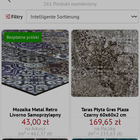
261 Produkt wymieniony
Filtry
Bezpłatne próbki
Mozaika Metal Retro
Taras Płyta Gres Plaza
Livorno Samoprzylepny
Czarny 60x60x2 cm
43,00 zł
169,65 zł
na Arkusz
na Paczkę
(m² = 462,37 zł)
(m² = 235,63 zł)