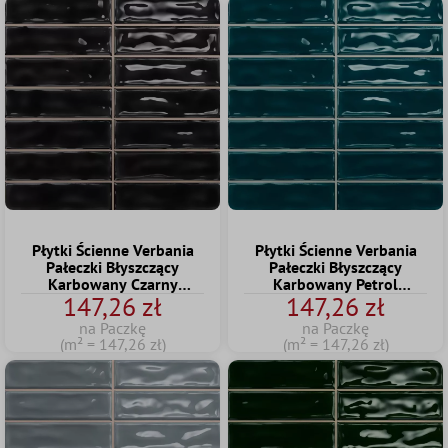
Płytki Ścienne Verbania
Płytki Ścienne Verbania
Pałeczki Błyszczący
Pałeczki Błyszczący
Karbowany Czarny
Karbowany Petrol
147,26 zł
147,26 zł
20x20cm
20x20cm
na Paczkę
na Paczkę
(m² = 147,26 zł)
(m² = 147,26 zł)