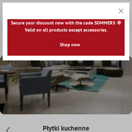
łównej zawartości
0
Koszyk
Secure your discount now with the code SOMMER5 🌞
Valid on all products except accessories.
Home
Świat Płytek
Płytki według pomieszczeń
Shop now
Płytki 
Płytki Kuchenne
Płytki kuchenne