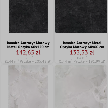
Jamaica Antracyt Matowy
Jamaica Antracyt Metal
Metal Optyka 60x120 cm
Optyka Matowy 60x60 cm
142,65 zł
133,33 zł
na m²
na m²
(1.44 m² Paczkę = 205,42 zł)
(1.44 m² Paczkę = 191,99 zł)