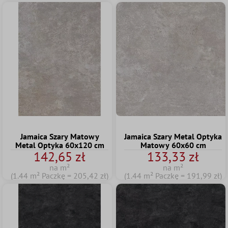
Jamaica Szary Matowy
Jamaica Szary Metal Optyka
Metal Optyka 60x120 cm
Matowy 60x60 cm
142,65 zł
133,33 zł
na m²
na m²
(1.44 m² Paczkę = 205,42 zł)
(1.44 m² Paczkę = 191,99 zł)