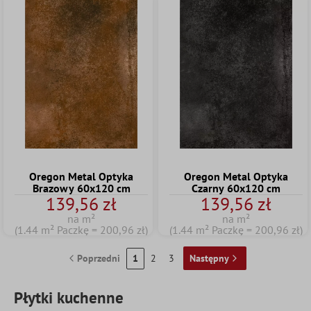
Oregon Metal Optyka
Oregon Metal Optyka
Brazowy 60x120 cm
Czarny 60x120 cm
139,56 zł
139,56 zł
na m²
na m²
(1.44 m² Paczkę = 200,96 zł)
(1.44 m² Paczkę = 200,96 zł)
Poprzedni
1
2
3
Następny
Płytki kuchenne