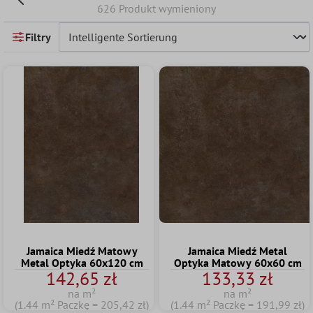
626 Produkt wymieniony
Filtry
Jamaica Miedź Matowy
Jamaica Miedź Metal
Metal Optyka 60x120 cm
Optyka Matowy 60x60 cm
142,65 zł
133,33 zł
na m²
na m²
(1.44 m² Paczkę = 205,42 zł)
(1.44 m² Paczkę = 191,99 zł)