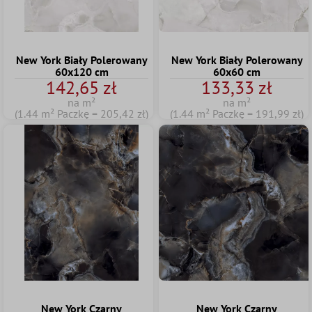
New York Biały Polerowany
New York Biały Polerowany
60x120 cm
60x60 cm
142,65 zł
133,33 zł
na m²
na m²
(1.44 m² Paczkę = 205,42 zł)
(1.44 m² Paczkę = 191,99 zł)
New York Czarny
New York Czarny