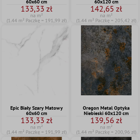
60x60 cm
60x120 cm
133,33 zł
142,65 zł
na m²
na m²
(1.44 m² Paczkę = 191,99 zł)
(1.44 m² Paczkę = 205,42 zł)
Epic Biały Szary Matowy
Oregon Metal Optyka
60x60 cm
Niebieski 60x120 cm
133,33 zł
139,56 zł
na m²
na m²
(1.44 m² Paczkę = 191,99 zł)
(1.44 m² Paczkę = 200,96 zł)