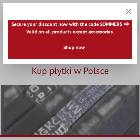
łównej zawartości
0
Koszyk
Secure your discount now with the code SOMMER5 🌞
Valid on all products except accessories.
Home
Informacja
Kup płytki w Polsce
Shop now
Kup płytki w Polsce