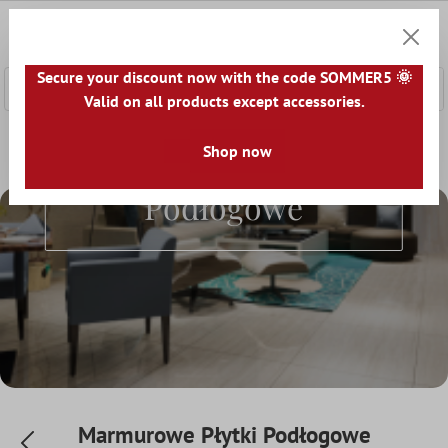
łównej zawartości
0
Koszyk
Secure your discount now with the code SOMMER5 🌞
Valid on all products except accessories.
Home
Płytki Podłogowe
Shop now
Wygląd
Marmurowe Płytki Po
Marmurowe Płytki
Podłogowe
Marmurowe Płytki Podłogowe