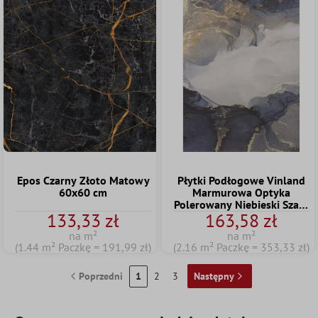
Epos Czarny Złoto Matowy
Płytki Podłogowe Vinland
60x60 cm
Marmurowa Optyka
Polerowany Niebieski Szary
133,33 zł
163,58 zł
Złoto 60x120cm
na m²
na m²
(1.44 m² Paczkę = 191,99 zł)
(2.16 m² Paczkę = 353,33 zł)
Poprzedni
1
2
3
Następny