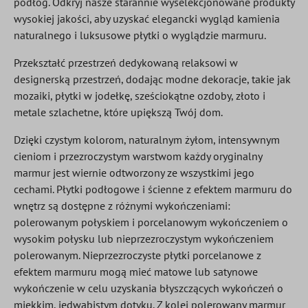
podłóg. Odkryj nasze starannie wyselekcjonowane produkty
wysokiej jakości, aby uzyskać elegancki wygląd kamienia
naturalnego i luksusowe płytki o wyglądzie marmuru.
Przekształć przestrzeń dedykowaną relaksowi w
designerską przestrzeń, dodając modne dekoracje, takie jak
mozaiki, płytki w jodełkę, sześciokątne ozdoby, złoto i
metale szlachetne, które upiększą Twój dom.
Dzięki czystym kolorom, naturalnym żyłom, intensywnym
cieniom i przezroczystym warstwom każdy oryginalny
marmur jest wiernie odtworzony ze wszystkimi jego
cechami. Płytki podłogowe i ścienne z efektem marmuru do
wnętrz są dostępne z różnymi wykończeniami:
polerowanym połyskiem i porcelanowym wykończeniem o
wysokim połysku lub nieprzezroczystym wykończeniem
polerowanym. Nieprzezroczyste płytki porcelanowe z
efektem marmuru mogą mieć matowe lub satynowe
wykończenie w celu uzyskania błyszczących wykończeń o
miękkim, jedwabistym dotyku. Z kolei polerowany marmur