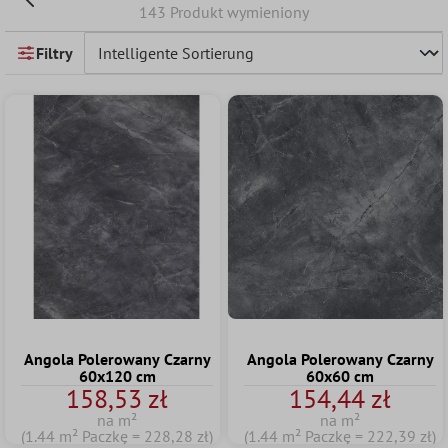
143 Produkt wymieniony
Filtry
Angola Polerowany Czarny
Angola Polerowany Czarny
60x120 cm
60x60 cm
158,53 zł
154,44 zł
na m²
na m²
(1.44 m² Paczkę = 228,28 zł)
(1.44 m² Paczkę = 222,39 zł)