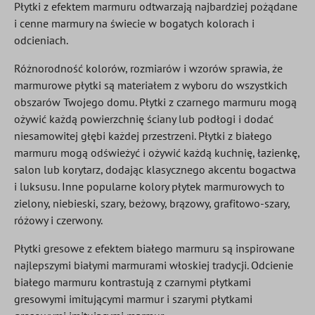
Płytki z efektem marmuru odtwarzają najbardziej pożądane
i cenne marmury na świecie w bogatych kolorach i
odcieniach.
Różnorodność kolorów, rozmiarów i wzorów sprawia, że
marmurowe płytki są materiałem z wyboru do wszystkich
obszarów Twojego domu. Płytki z czarnego marmuru mogą
ożywić każdą powierzchnię ściany lub podłogi i dodać
niesamowitej głębi każdej przestrzeni. Płytki z białego
marmuru mogą odświeżyć i ożywić każdą kuchnię, łazienkę,
salon lub korytarz, dodając klasycznego akcentu bogactwa
i luksusu. Inne popularne kolory płytek marmurowych to
zielony, niebieski, szary, beżowy, brązowy, grafitowo-szary,
różowy i czerwony.
Płytki gresowe z efektem białego marmuru są inspirowane
najlepszymi białymi marmurami włoskiej tradycji. Odcienie
białego marmuru kontrastują z czarnymi płytkami
gresowymi imitującymi marmur i szarymi płytkami