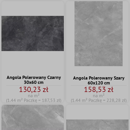
Angola Polerowany Czarny
Angola Polerowany Szary
30x60 cm
60x120 cm
130,23 zł
158,53 zł
na m²
na m²
(1.44 m² Paczkę = 187,53 zł)
(1.44 m² Paczkę = 228,28 zł)