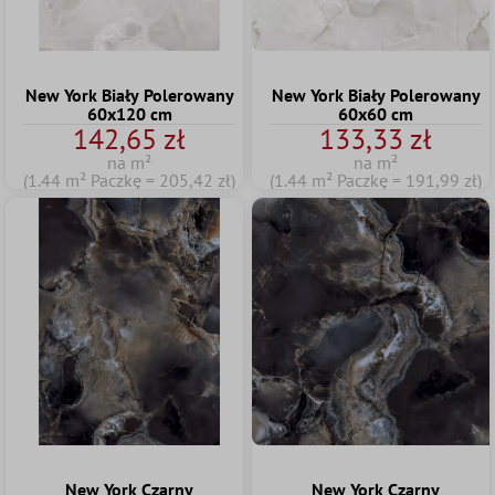
New York Biały Polerowany
New York Biały Polerowany
60x120 cm
60x60 cm
142,65 zł
133,33 zł
na m²
na m²
(1.44 m² Paczkę = 205,42 zł)
(1.44 m² Paczkę = 191,99 zł)
New York Czarny
New York Czarny