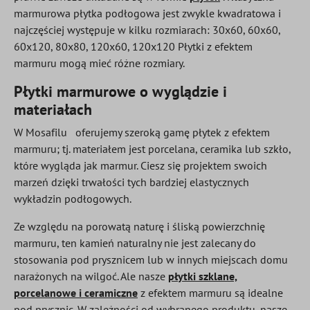
marmurowa płytka podłogowa jest zwykle kwadratowa i
najczęściej występuje w kilku rozmiarach: 30x60, 60x60,
60x120, 80x80, 120x60, 120x120 Płytki z efektem
marmuru mogą mieć różne rozmiary.
Płytki marmurowe o wyglądzie i
materiałach
W Mosafilu
oferujemy szeroką gamę płytek z efektem
marmuru; tj. materiałem jest porcelana, ceramika lub szkło,
które wygląda jak marmur. Ciesz się projektem swoich
marzeń dzięki trwałości tych bardziej elastycznych
wykładzin podłogowych.
Ze względu na porowatą naturę i śliską powierzchnię
marmuru, ten kamień naturalny nie jest zalecany do
stosowania pod prysznicem lub w innych miejscach domu
narażonych na wilgoć. Ale nasze
płytki szklane,
porcelanowe i ceramiczne
z efektem marmuru są idealne
pod prysznic. W zależności od wybranego produktu, nasze