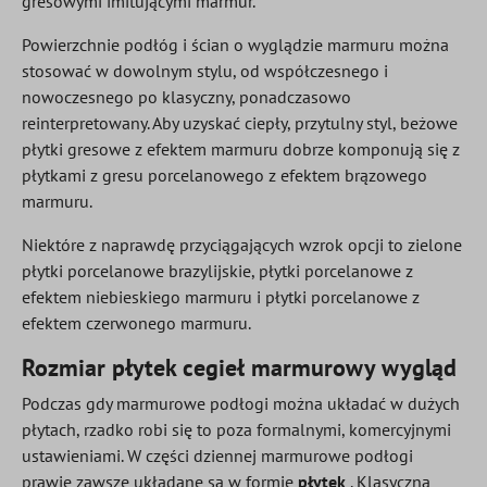
gresowymi imitującymi marmur.
Powierzchnie podłóg i ścian o wyglądzie marmuru można
stosować w dowolnym stylu, od współczesnego i
nowoczesnego po klasyczny, ponadczasowo
reinterpretowany. Aby uzyskać ciepły, przytulny styl, beżowe
płytki gresowe z efektem marmuru dobrze komponują się z
płytkami z gresu porcelanowego z efektem brązowego
marmuru.
Niektóre z naprawdę przyciągających wzrok opcji to zielone
płytki porcelanowe brazylijskie, płytki porcelanowe z
efektem niebieskiego marmuru i płytki porcelanowe z
efektem czerwonego marmuru.
Rozmiar płytek cegieł marmurowy wygląd
Podczas gdy marmurowe podłogi można układać w dużych
płytach, rzadko robi się to poza formalnymi, komercyjnymi
ustawieniami. W części dziennej marmurowe podłogi
prawie zawsze układane są w formie
płytek
. Klasyczna