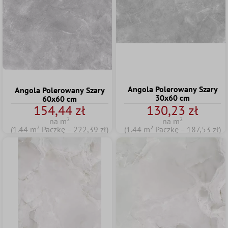
Angola Polerowany Szary
Angola Polerowany Szary
30x60 cm
60x60 cm
154,44 zł
130,23 zł
na m²
na m²
(1.44 m² Paczkę = 222,39 zł)
(1.44 m² Paczkę = 187,53 zł)