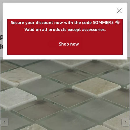
łównej zawartości
0
Koszyk
Secure your discount now with the code SOMMER5 🌞
Valid on all products except accessories.
Próbka Mozaika Szkło Marmur Barbuda
Shop now
Kremowa