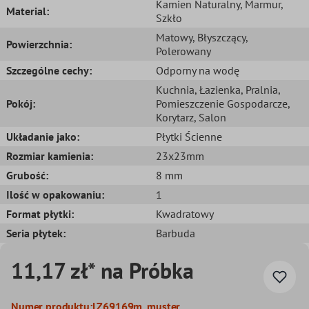
Kamien Naturalny
, Marmur
,
Material:
Szkło
Matowy
, Błyszczący
,
Powierzchnia:
Polerowany
Szczególne cechy:
Odporny na wodę
Kuchnia
, Łazienka
, Pralnia
,
Pokój:
Pomieszczenie Gospodarcze
,
Korytarz
, Salon
Układanie jako:
Płytki Ścienne
Rozmiar kamienia:
23x23mm
Grubość:
8 mm
Ilość w opakowaniu:
1
Format płytki:
Kwadratowy
Seria płytek:
Barbuda
11,17 zł* na Próbka
Numer produktu:
LZ69169m_muster