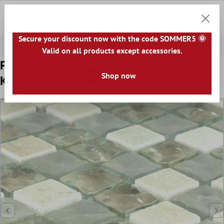
łównej zawartości
0
Koszyk
Secure your discount now with the code SOMMER5 🌞
Valid on all products except accessories.
Próbka Mozaika Szkło Marmur Barbuda
Shop now
Kremowa