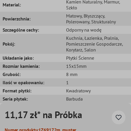
Kamien Naturalny
, Marmur
,
Material:
Szkło
Matowy
, Błyszczący
,
Powierzchnia:
Polerowany
, Strukturalny
Szczególne cechy:
Odporny na wodę
Kuchnia
, Łazienka
, Pralnia
,
Pokój:
Pomieszczenie Gospodarcze
,
Korytarz
, Salon
Układanie jako:
Płytki Ścienne
Rozmiar kamienia:
15x15mm
Grubość:
8 mm
Ilość w opakowaniu:
1
Format płytki:
Kwadratowy
Seria płytek:
Barbuda
11,17 zł* na Próbka
Numer produktu:
LZ69172m_muster