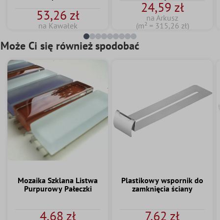
24,59 zł
53,26 zł
na Arkusz
na Kawałek
(m² = 315,26 zł)
Może Ci się również spodobać
Mozaika Szklana Listwa
Plastikowy wspornik do
Purpurowy Pałeczki
zamknięcia ściany
4,68 zł
7,62 zł