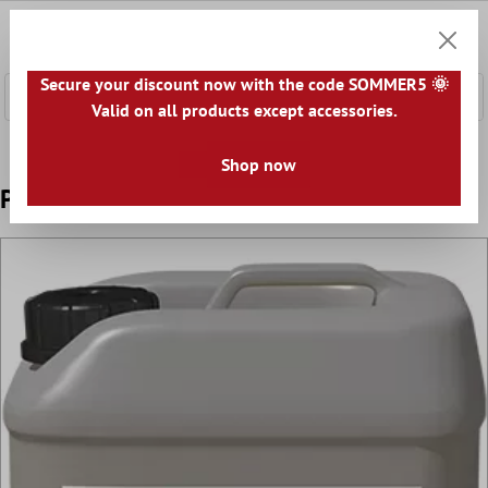
łównej zawartości
0
Koszyk
Secure your discount now with the code SOMMER5 🌞
Valid on all products except accessories.
Home
Akcesoria
Primer
Shop now
Podkład Schönox HP RAPID 5,5 kg