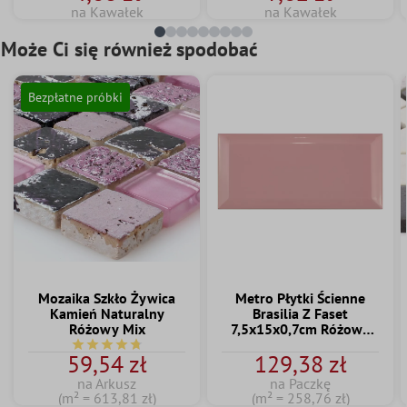
na Kawałek
na Kawałek
Może Ci się również spodobać
Bezpłatne próbki
Mozaika Szkło Żywica
Metro Płytki Ścienne
Kamień Naturalny
Brasilia Z Faset
Różowy Mix
7,5x15x0,7cm Różowy
Palo
Średnia ocena 4.7 z 5 gwiazdek
59,54 zł
129,38 zł
na Arkusz
na Paczkę
(m² = 613,81 zł)
(m² = 258,76 zł)