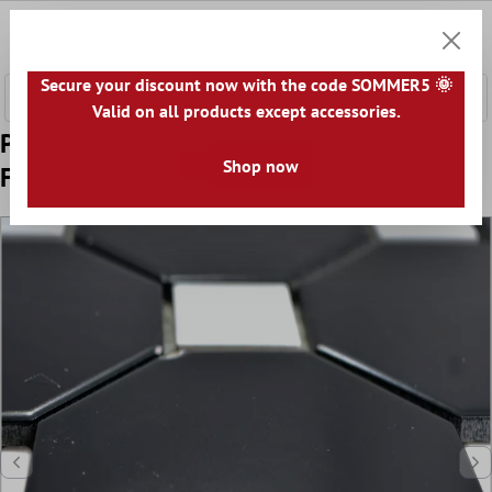
łównej zawartości
0
Koszyk
Secure your discount now with the code SOMMER5 🌞
Valid on all products except accessories.
Próbka Ceramika Mozaika Ośmiokąt
Shop now
Fürstenberg Czarny Biały