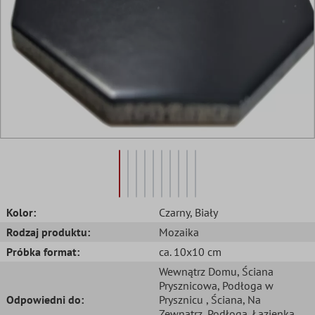
Kolor:
Czarny
, Biały
Rodzaj produktu:
Mozaika
Próbka format:
ca. 10x10 cm
Wewnątrz Domu
, Ściana
Prysznicowa
, Podłoga w
Odpowiedni do:
Prysznicu
, Ściana
, Na
Zewnątrz
, Podłoga
, Łazienka
,