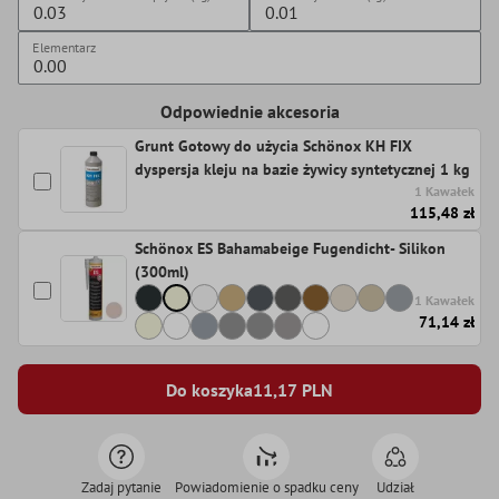
Elementarz
Odpowiednie akcesoria
Grunt Gotowy do użycia Schönox KH FIX
dyspersja kleju na bazie żywicy syntetycznej 1 kg
1 Kawałek
115,48 zł
Schönox ES Bahamabeige Fugendicht- Silikon
(300ml)
1 Kawałek
71,14 zł
Do koszyka
11,17
PLN
Zadaj pytanie
Powiadomienie o spadku ceny
Udział