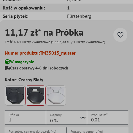
Ilość w opakowaniu:
1
Seria płytek:
Fürstenberg
11,17 zł* na Próbka
Treść:
0.01 Metry kwadratowe
(1 117,00 zł* / 1 Metry kwadratowe)
Numer produktu:
TM35015_muster
W magazynie
Czas dostawy 4-6 dni roboczych
Kolor: Czarny Biały
Próbka
Odpady
Produkt
m²
Potrzebny cement do płytek (kg)
Potrzebny cement (kg)