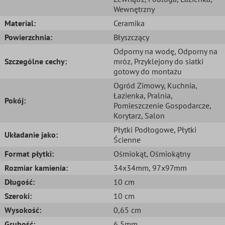
Wewnętrzny
Material:
Ceramika
Powierzchnia:
Błyszczący
Odporny na wodę
, Odporny na
Szczególne cechy:
mróz
, Przyklejony do siatki
gotowy do montażu
Ogród Zimowy
, Kuchnia
,
Łazienka
, Pralnia
,
Pokój:
Pomieszczenie Gospodarcze
,
Korytarz
, Salon
Płytki Podłogowe
, Płytki
Układanie jako:
Ścienne
Format płytki:
Ośmiokąt
, Ośmiokątny
Rozmiar kamienia:
34x34mm
, 97x97mm
Długość:
10 cm
Szeroki:
10 cm
Wysokość:
0,65 cm
Grubość:
6,5mm