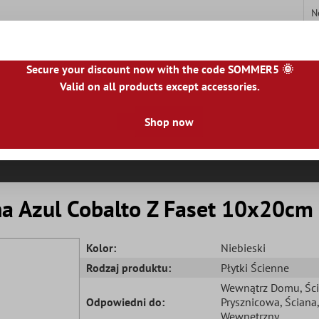
N
Secure your discount now with the code SOMMER5 🌞
Valid on all products except accessories.
|
IE
|
ES
|
PL
|
PT
|
FI
|
GR
|
RO
|
NO
|
HU
|
BG
|
HR
|
LU
Shop now
ki Z Kamienia Naturalnego
Płytki Tarasowe
Obramowanie Pł
na Azul Cobalto Z Faset 10x20cm
Kolor:
Niebieski
Rodzaj produktu:
Płytki Ścienne
Wewnątrz Domu
, Śc
Odpowiedni do:
Prysznicowa
, Ściana
,
Wewnętrzny