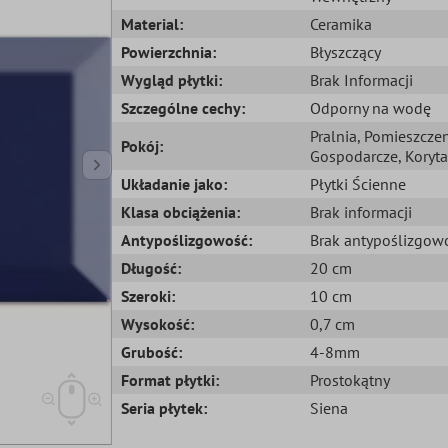
Material:
Ceramika
Powierzchnia:
Błyszczący
Wygląd płytki:
Brak Informacji
Szczególne cechy:
Odporny na wodę
Pralnia
, Pomieszcze
Pokój:
Gospodarcze
, Koryta
Układanie jako:
Płytki Ścienne
Klasa obciążenia:
Brak informacji
Antypoślizgowość:
Brak antypoślizgow
Długość:
20 cm
Szeroki:
10 cm
Wysokość:
0,7 cm
Grubość:
4-8mm
Format płytki:
Prostokątny
Seria płytek:
Siena