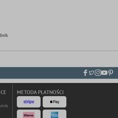
dnik
ICE
METODA PŁATNOŚCI
dnik