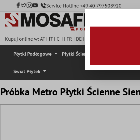
Service Hotline +49 40 797508920
łównej zawartości
Kupuj online w:
AT
|
IT
|
CH
|
FR
|
DE
|
UK
|
CZ
|
SE
|
DK
|
BE
|
NL
Płytki Podłogowe
Płytki Ścienne
Mozaika
Plyt
Świat Płytek
Próbka Metro Płytki Ścienne Sie