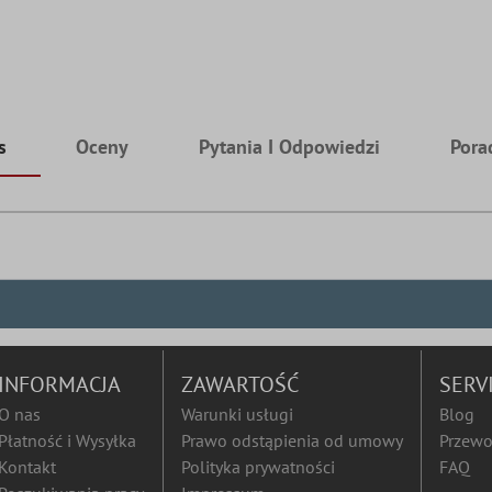
s
Oceny
Pytania I Odpowiedzi
Pora
INFORMACJA
ZAWARTOŚĆ
SERV
O nas
Warunki usługi
Blog
Płatność i Wysyłka
Prawo odstąpienia od umowy
Przewo
Kontakt
Polityka prywatności
FAQ