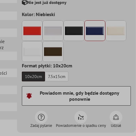
Nie jest już dostępny
Kolor: Niebieski
nie
rz
Format płytki: 10x20cm
ości
10x20cm
7.5x15cm
Powiadom mnie, gdy będzie dostępny
ponownie
Zadaj pytanie
Powiadomienie o spadku ceny
Udział