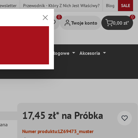
ewsletter
Przewodnik - Który Z Nich Jest Właściwy?
Blog
SALE
0
Twoje konto
0,00 zł*
Koszyk
ytki
Wykładziny Podłogowe
Akcesoria
17,45 zł* na Próbka
iana
Numer produktu:
LZ69473_muster