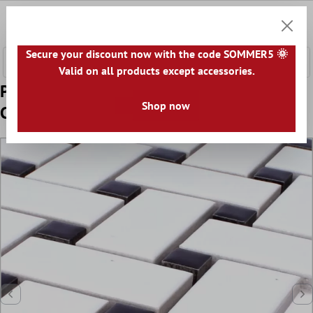
łównej zawartości
0
Koszyk
Secure your discount now with the code SOMMER5 🌞
Valid on all products except accessories.
Próbka Mozaika Ceramika Sevilla Biały
Shop now
Czarny