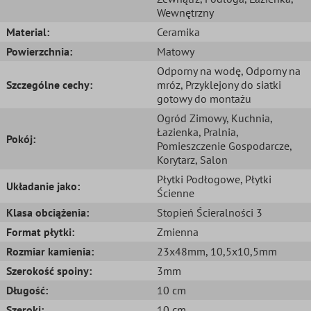
Wewnętrzny
Material:
Ceramika
Powierzchnia:
Matowy
Odporny na wodę
, Odporny na
Szczególne cechy:
mróz
, Przyklejony do siatki
gotowy do montażu
Ogród Zimowy
, Kuchnia
,
Łazienka
, Pralnia
,
Pokój:
Pomieszczenie Gospodarcze
,
Korytarz
, Salon
Płytki Podłogowe
, Płytki
Układanie jako:
Ścienne
Klasa obciążenia:
Stopień Ścieralności 3
Format płytki:
Zmienna
Rozmiar kamienia:
23x48mm
, 10,5x10,5mm
Szerokość spoiny:
3mm
Długość:
10 cm
Szeroki:
10 cm