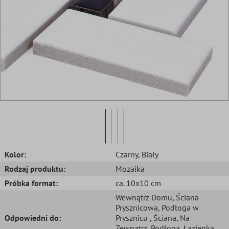
Kolor:
Czarny
, Biały
Rodzaj produktu:
Mozaika
Próbka format:
ca. 10x10 cm
Wewnątrz Domu
, Ściana
Prysznicowa
, Podłoga w
Odpowiedni do:
Prysznicu
, Ściana
, Na
Zewnątrz
, Podłoga
, Łazienka
,