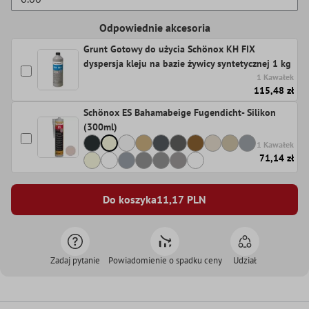
Odpowiednie akcesoria
Grunt Gotowy do użycia Schönox KH FIX
dyspersja kleju na bazie żywicy syntetycznej 1 kg
1 Kawałek
115,48 zł
Schönox ES Bahamabeige Fugendicht- Silikon
(300ml)
1 Kawałek
71,14 zł
Do koszyka
11,17
PLN
Zadaj pytanie
Powiadomienie o spadku ceny
Udział