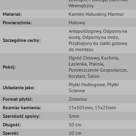
Wewnętrzny
Material:
Kamien Naturalny
, Marmur
Powierzchnia:
Matowy
Antypoślizgowy
, Odporny na
wodę
, Odporny na mróz
,
Szczególne cechy:
Przyklejony do siatki gotowy
do montażu
Ogród Zimowy
, Kuchnia
,
Łazienka
, Pralnia
,
Pokój:
Pomieszczenie Gospodarcze
,
Korytarz
, Salon
Płytki Podłogowe
, Płytki
Układanie jako:
Ścienne
Format płytki:
Zmienna
Rozmiar kamienia:
15x105mm
, 15x25mm
Szerokość spoiny:
3mm
Długość:
10 cm
Szeroki:
10 cm