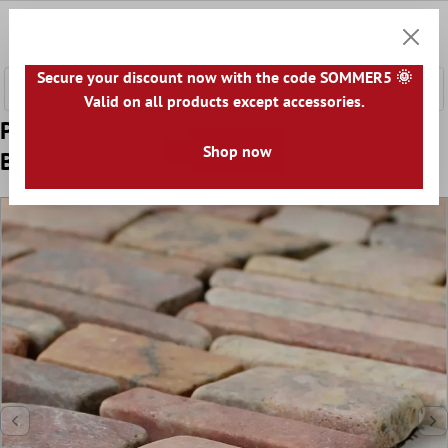
łównej zawartości
0
Koszyk
Secure your discount now with the code SOMMER5 🌞
Valid on all products except accessories.
Próbka Mozaika Marmur Kamień Naturalny
Shop now
Brick Rosso Verona