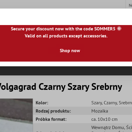
N
Secure your discount now with the code SOMMER5 🌞
Valid on all products except accessories.
|
IE
|
ES
|
PL
|
PT
|
FI
|
GR
|
RO
|
NO
|
HU
|
BG
|
HR
|
LU
Shop now
ki Z Kamienia Naturalnego
Płytki Tarasowe
Obramowanie Pł
olgagrad Czarny Szary Srebrny
Kolor:
Szary
, Czarny
, Srebr
Rodzaj produktu:
Mozaika
Próbka format:
ca. 10x10 cm
Wewnątrz Domu
, Śc