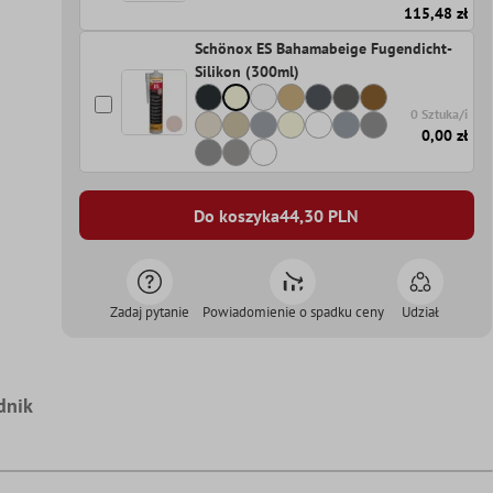
115,48 zł
Schönox ES Bahamabeige Fugendicht-
Silikon (300ml)
0 Sztuka/i
0,00 zł
Do koszyka
44,30
PLN
Zadaj pytanie
Powiadomienie o spadku ceny
Udział
dnik