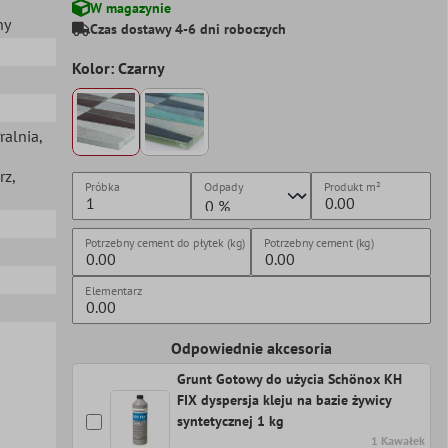
W magazynie
ny
Czas dostawy 4-6 dni roboczych
Kolor: Czarny
Pralnia
,
rz
,
Próbka
Odpady
Produkt
m²
Potrzebny cement do płytek (kg)
Potrzebny cement (kg)
Elementarz
Odpowiednie akcesoria
Grunt Gotowy do użycia Schönox KH
FIX dyspersja kleju na bazie żywicy
syntetycznej 1 kg
1 Kawałek