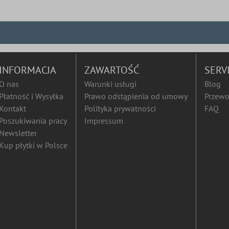
INFORMACJA
ZAWARTOŚĆ
SERV
O nas
Warunki usługi
Blog
Płatność i Wysyłka
Prawo odstąpienia od umowy
Przewo
Kontakt
Polityka prywatności
FAQ
Poszukiwania pracy
Impressum
Newsletter
Kup płytki w Polsce