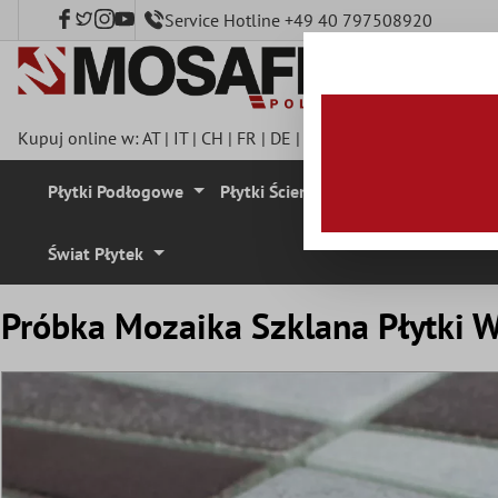
Service Hotline +49 40 797508920
łównej zawartości
Kupuj online w:
AT
|
IT
|
CH
|
FR
|
DE
|
UK
|
CZ
|
SE
|
DK
|
BE
|
NL
Płytki Podłogowe
Płytki Ścienne
Mozaika
Plyt
Świat Płytek
Próbka Mozaika Szklana Płytki W