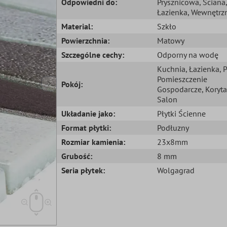
Odpowiedni do:
Prysznicowa
, Ściana
,
Łazienka
, Wewnętrz
Material:
Szkło
Powierzchnia:
Matowy
Szczególne cechy:
Odporny na wodę
Kuchnia
, Łazienka
, 
Pomieszczenie
Pokój:
Gospodarcze
, Koryta
Salon
Układanie jako:
Płytki Ścienne
Format płytki:
Podłuzny
Rozmiar kamienia:
23x8mm
Grubość:
8 mm
Seria płytek:
Wolgagrad