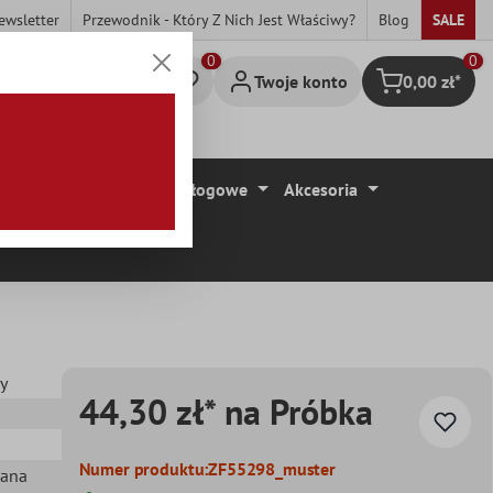
ewsletter
Przewodnik - Który Z Nich Jest Właściwy?
Blog
SALE
0
Twoje konto
0,00 zł*
Koszyk
ytki
Wykładziny Podłogowe
Akcesoria
ny
44,30 zł* na Próbka
Numer produktu:
ZF55298_muster
iana