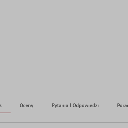
s
Oceny
Pytania I Odpowiedzi
Pora