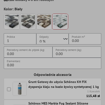
Kolor: Biały
Próbka
Odpady
Produkt
m²
Potrzebny cement do płytek (kg)
Potrzebny cement (kg)
Elementarz
Odpowiednie akcesoria
Grunt Gotowy do użycia Schönox KH FIX
dyspersja kleju na bazie żywicy syntetycznej 1 kg
1 Kawałek
115,48 zł
Schönox MES Marble Fug Sealant Silicone