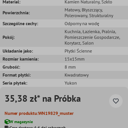
Material:
Kamien Naturalny
, Szkło
Matowy
, Błyszczący
,
Powierzchnia:
Polerowany
, Strukturalny
Szczególne cechy:
Odporny na wodę
Kuchnia
, Łazienka
, Pralnia
,
Pokój:
Pomieszczenie Gospodarcze
,
Korytarz
, Salon
Układanie jako:
Płytki Ścienne
Rozmiar kamienia:
15x15mm
Grubość:
8 mm
Format płytki:
Kwadratowy
Seria płytek:
Yukon
35,38 zł* na Próbka
Numer produktu:
WN19829_muster
W magazynie
Czas dostawy 4-6 dni roboczych