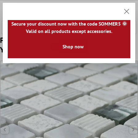
łównej zawartości
0
Koszyk
Secure your discount now with the code SOMMER5 🌞
Valid on all products except accessories.
Próbka Mozaika Szkło Kamień Naturalny
Shop now
Yukon Biały