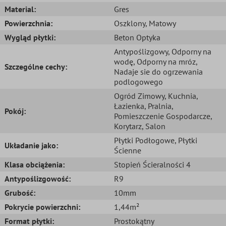
Material:
Gres
Powierzchnia:
Oszklony
, Matowy
Wygląd płytki:
Beton Optyka
Antypoślizgowy
, Odporny na
wodę
, Odporny na mróz
,
Szczególne cechy:
Nadaje sie do ogrzewania
podlogowego
Ogród Zimowy
, Kuchnia
,
Łazienka
, Pralnia
,
Pokój:
Pomieszczenie Gospodarcze
,
Korytarz
, Salon
Płytki Podłogowe
, Płytki
Układanie jako:
Ścienne
Klasa obciążenia:
Stopień Ścieralności 4
Antypoślizgowość:
R9
Grubość:
10mm
Pokrycie powierzchni:
1,44m²
Format płytki:
Prostokątny