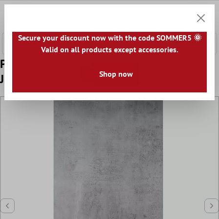
łównej zawartości
0
Koszyk
Secure your discount now with the code SOMMER5 🌞
Valid on all products except accessories.
Próbka Płytki Podłogowe Cement Optyka
Shop now
Juventas Szary 60x120cm