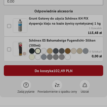
Odpowiednie akcesoria
Grunt Gotowy do użycia Schönox KH FIX
dyspersja kleju na bazie żywicy syntetycznej 1 kg
1 Kawałek
115,48 zł
Schönox ES Bahamabeige Fugendicht- Silikon
(300ml)
0 Sztuka/i
0,00 zł
Do koszyka
102,49
PLN
Zadaj pytanie
Powiadomienie o spadku ceny
Udział