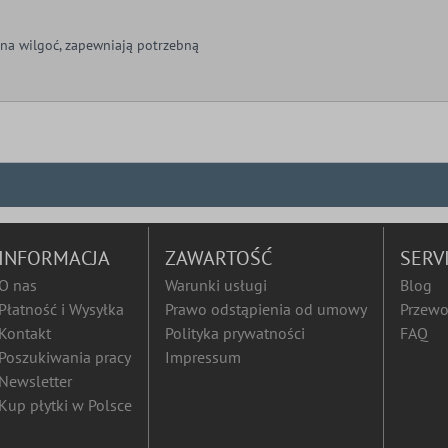
 na wilgoć, zapewniają potrzebną
INFORMACJA
ZAWARTOŚĆ
SERV
O nas
Warunki usługi
Blog
Płatność i Wysyłka
Prawo odstąpienia od umowy
Przewo
Kontakt
Polityka prywatności
FAQ
Poszukiwania pracy
Impressum
Newsletter
Kup płytki w Polsce