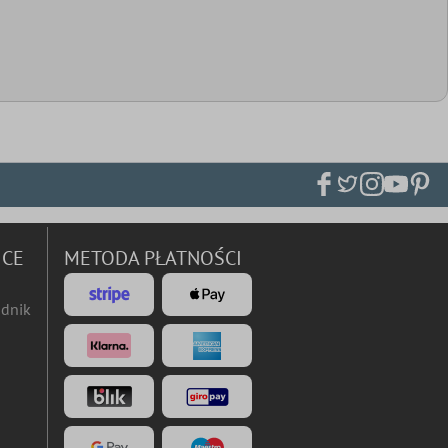
ICE
METODA PŁATNOŚCI
dnik