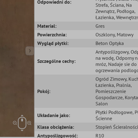
Odpowiedni do:
Strefa
, Ściana
, Na
Zewnątrz
, Podłoga
,
Łazienka
, Wewnętrz
Material:
Gres
Powierzchnia:
Oszklony
, Matowy
Wygląd płytki:
Beton Optyka
Antypoślizgowy
, Od
na wodę
, Odporny n
Szczególne cechy:
mróz
, Nadaje sie do
ogrzewania podlo
Ogród Zimowy
, Kuc
Łazienka
, Pralnia
,
Pokój:
Pomieszczenie
Gospodarcze
, Koryta
Salon
Płytki Podłogowe
, P
Układanie jako:
Ścienne
Klasa obciążenia:
Stopień Ścieralnośc
Antypoślizgowość:
R10