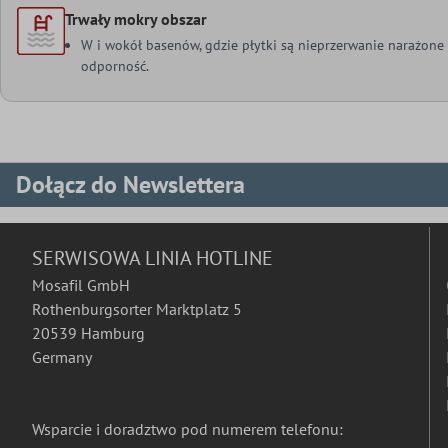
Trwały mokry obszar
W i wokół basenów, gdzie płytki są nieprzerwanie narażone
odporność.
Dołącz do Newslettera
SERWISOWA LINIA HOTLINE
Mosafil GmbH
Rothenburgsorter Marktplatz 5
20539 Hamburg
Germany
Wsparcie i doradztwo pod numerem telefonu: