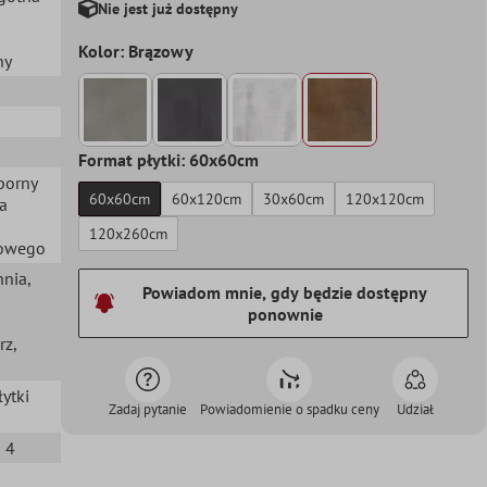
Nie jest już dostępny
Kolor: Brązowy
ny
Format płytki: 60x60cm
porny
60x60cm
60x120cm
30x60cm
120x120cm
a
120x260cm
gowego
hnia
,
Powiadom mnie, gdy będzie dostępny
ponownie
rz
,
łytki
Zadaj pytanie
Powiadomienie o spadku ceny
Udział
i 4