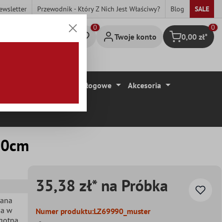
ewsletter
Przewodnik - Który Z Nich Jest Właściwy?
Blog
SALE
0
Twoje konto
0,00 zł*
Koszyk
ytki
Wykładziny Podłogowe
Akcesoria
60cm
35,38 zł* na Próbka
iana
ga w
Numer produktu:
LZ69990_muster
lgotna