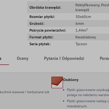
Rektyfikowany
, Pros
Obróbka krawędzi:
krawędź
Rozmiar płytki:
30x60cm
Grubość:
6mm
Pokrycie powierzchni:
1,44m²
Format płytki:
Kwadratowy
Seria płytek:
Tycoon
s
Oceny
Pytania I Odpowiedzi
Pora
Oszklony
Płytki glazurowane uzyskują
k kuchnie kawowe i herbaciane lub
polega na nałożeniu warstwy
Płytki glazurowane nadają 
mieszkalnych.