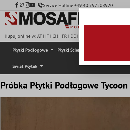
Service Hotline +49 40 797508920
łównej zawartości
Kupuj online w:
AT
|
IT
|
CH
|
FR
|
DE
|
UK
|
CZ
|
SE
|
DK
|
BE
|
NL
Płytki Podłogowe
Płytki Ścienne
Mozaika
Plyt
Świat Płytek
Próbka Płytki Podłogowe Tycoo