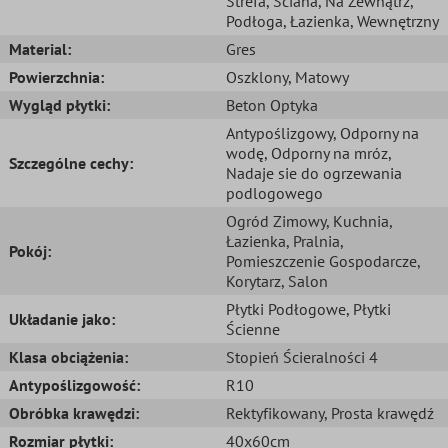
Strefa
, Ściana
, Na Zewnątrz
,
Podłoga
, Łazienka
, Wewnętrzny
Material:
Gres
Powierzchnia:
Oszklony
, Matowy
Wygląd płytki:
Beton Optyka
Antypoślizgowy
, Odporny na
wodę
, Odporny na mróz
,
Szczególne cechy:
Nadaje sie do ogrzewania
podlogowego
Ogród Zimowy
, Kuchnia
,
Łazienka
, Pralnia
,
Pokój:
Pomieszczenie Gospodarcze
,
Korytarz
, Salon
Płytki Podłogowe
, Płytki
Układanie jako:
Ścienne
Klasa obciążenia:
Stopień Ścieralności 4
Antypoślizgowość:
R10
Obróbka krawędzi:
Rektyfikowany
, Prosta krawędź
Rozmiar płytki:
40x60cm