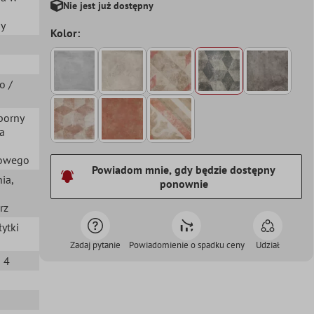
Nie jest już dostępny
ny
Kolor:
ro /
porny
a
gowego
Powiadom mnie, gdy będzie dostępny
nia
,
ponownie
rz
łytki
Zadaj pytanie
Powiadomienie o spadku ceny
Udział
i 4