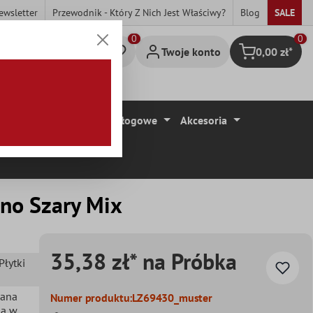
ewsletter
Przewodnik - Który Z Nich Jest Właściwy?
Blog
SALE
0
Twoje konto
0,00 zł*
Koszyk
ytki
Wykładziny Podłogowe
Akcesoria
no Szary Mix
35,38 zł* na Próbka
 Płytki
iana
Numer produktu:
LZ69430_muster
ga w