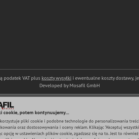
ają podatek VAT plus
koszty wysyłki
i ewentualne koszty dostawy, jeś
Developed by Mosafil GmbH
ki cookie, potem kontynuujemy...
korzystuje pliki cookie i podobne technologie do personalizowania treśc
kowania oraz dostosowywania i oceny reklam. Klikając "Akceptuj wszystki
ąc opcję w ustawieniach plików cookie, zgadzasz się na to. Jest to równie