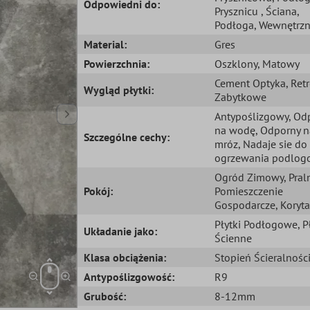
Odpowiedni do:
Prysznicu
, Ściana
,
Podłoga
, Wewnętrz
Material:
Gres
Powierzchnia:
Oszklony
, Matowy
Cement Optyka
, Ret
Wygląd płytki:
Zabytkowe
Antypoślizgowy
, Od
na wodę
, Odporny n
Szczególne cechy:
mróz
, Nadaje sie do
ogrzewania podlo
Ogród Zimowy
, Pral
Pokój:
Pomieszczenie
Gospodarcze
, Koryta
Płytki Podłogowe
, P
Układanie jako:
Ścienne
Klasa obciążenia:
Stopień Ścieralnośc
Antypoślizgowość:
R9
Grubość:
8-12mm