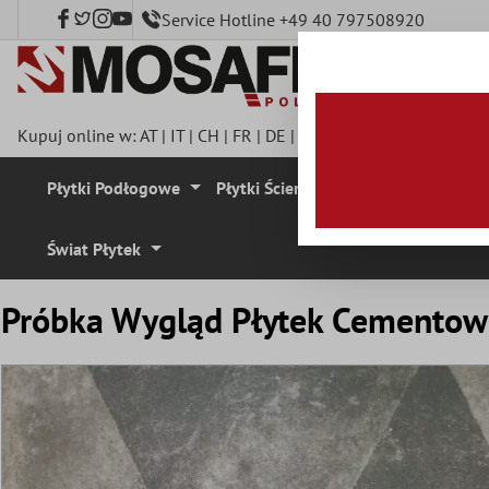
Service Hotline +49 40 797508920
łównej zawartości
Kupuj online w:
AT
|
IT
|
CH
|
FR
|
DE
|
UK
|
CZ
|
SE
|
DK
|
BE
|
NL
Płytki Podłogowe
Płytki Ścienne
Mozaika
Plyt
Świat Płytek
Próbka Wygląd Płytek Cementowy