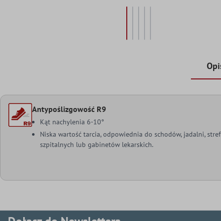
Opi
Antypoślizgowość R9
Kąt nachylenia 6-10°
Niska wartość tarcia, odpowiednia do schodów, jadalni, stre
szpitalnych lub gabinetów lekarskich.