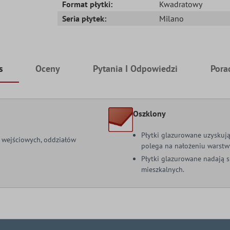
Format płytki:
Kwadratowy
Seria płytek:
Milano
s
Oceny
Pytania I Odpowiedzi
Pora
Oszklony
Płytki glazurowane uzyskują
f wejściowych, oddziałów
polega na nałożeniu warstwy
Płytki glazurowane nadają 
mieszkalnych.