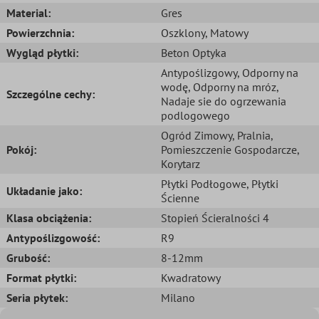
Material:
Gres
Powierzchnia:
Oszklony
, Matowy
Wygląd płytki:
Beton Optyka
Antypoślizgowy
, Odporny na
wodę
, Odporny na mróz
,
Szczególne cechy:
Nadaje sie do ogrzewania
podlogowego
Ogród Zimowy
, Pralnia
,
Pokój:
Pomieszczenie Gospodarcze
,
Korytarz
Płytki Podłogowe
, Płytki
Układanie jako:
Ścienne
Klasa obciążenia:
Stopień Ścieralności 4
Antypoślizgowość:
R9
Grubość:
8-12mm
Format płytki:
Kwadratowy
Seria płytek:
Milano