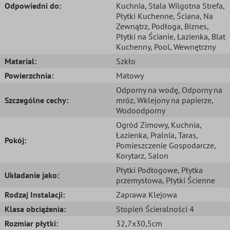
Odpowiedni do:
Kuchnia
, Stala Wilgotna Strefa
,
Płytki Kuchenne
, Ściana
, Na
Zewnątrz
, Podłoga
, Biznes
,
Płytki na Ścianie
, Łazienka
, Blat
Kuchenny
, Pool
, Wewnętrzny
Material:
Szkło
Powierzchnia:
Matowy
Odporny na wodę
, Odporny na
Szczególne cechy:
mróz
, Wklejony na papierze
,
Wodoodporny
Ogród Zimowy
, Kuchnia
,
Łazienka
, Pralnia
, Taras
,
Pokój:
Pomieszczenie Gospodarcze
,
Korytarz
, Salon
Płytki Podłogowe
, Płytka
Układanie jako:
przemysłowa
, Płytki Ścienne
Rodzaj Instalacji:
Zaprawa Klejowa
Klasa obciążenia:
Stopień Ścieralności 4
Rozmiar płytki:
32,7x30,5cm