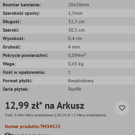
Rozmiar kamienia:
20x20mm
Szerokość spoiny:
1,5mm
Długość:
32,7 cm
Szeroki:
30,5 cm
Wysokość:
0,4 cm
Grubość:
4 mm
Pokrycie powierzchni:
0,094m²
Waga:
0,65 kg
Ilość w opakowaniu:
1
Format płytki:
Kwadratowy
Seria płytek:
Pazifik
12,99 zł* na Arkusz
Treść:
0.094 Metry kwadratowe
(138,19 zł* / 1 Metry kwadratowe)
Numer produktu:
TM34523