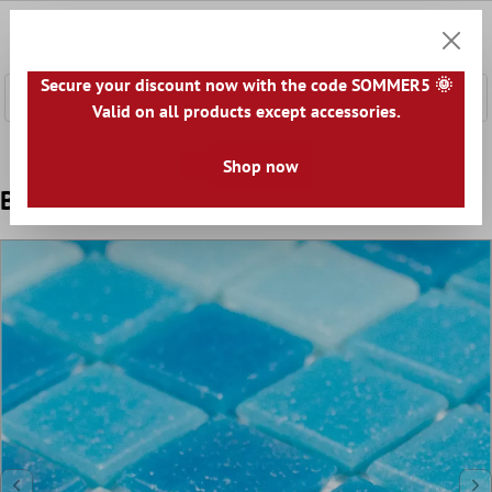
łównej zawartości
0
Koszyk
Secure your discount now with the code SOMMER5 🌞
Valid on all products except accessories.
Home
Mozaika
Mozaiki Szklana
Szklana Mozaika Bas
Shop now
Basenowa Mozaika Pazifik Papier Klejony